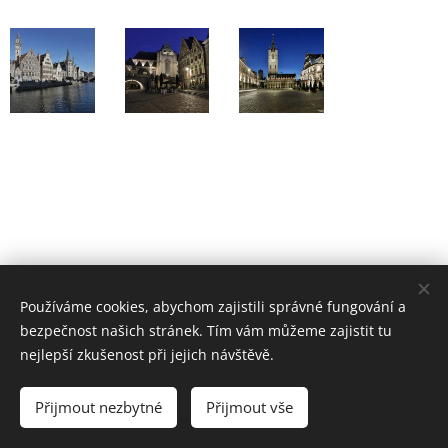
Používáme cookies, abychom zajistili správné fungování a
bezpečnost našich stránek. Tím vám můžeme zajistit tu
nejlepší zkušenost při jejich návštěvě.
© 2017-2024 Mých pár fotek
Přijmout nezbytné
Přijmout vše
Vytvořeno službou
Webnode
Cookies