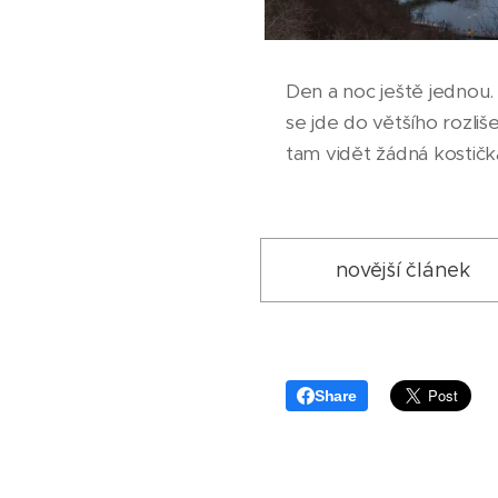
Den a noc ještě jednou.
se jde do většího rozli
tam vidět žádná kostičk
novější článek
Share