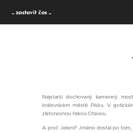
... zastavit čas ...
Nejstarší dochovaný kamenný mos
královském městě Písku. V gotické
zlatonosnou řekou Otavou.
A proč Jelení? Jméno dostal po tom, 