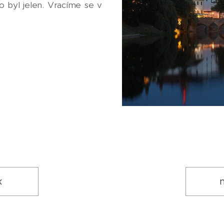
 byl jelen. Vracíme se v
k
n