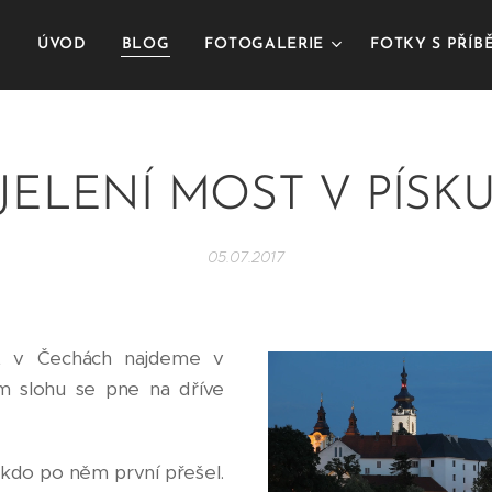
ÚVOD
BLOG
FOTOGALERIE
FOTKY S PŘÍ
JELENÍ MOST V PÍSK
05.07.2017
t v Čechách najdeme v
m slohu se pne na dříve
kdo po něm první přešel.