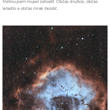
třetinu jsem musel zahodit. Občas družice, občas
letadlo a občas mrak škodič.