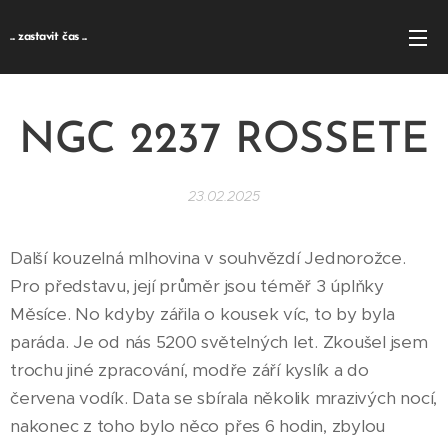
... zastavit čas ...
NGC 2237 ROSSETE
23.02.2025
Další kouzelná mlhovina v souhvězdí Jednorožce.
Pro představu, její průměr jsou téměř 3 úplňky
Měsíce. No kdyby zářila o kousek víc, to by byla
paráda. Je od nás 5200 světelných let. Zkoušel jsem
trochu jiné zpracování, modře září kyslík a do
červena vodík. Data se sbírala několik mrazivých nocí,
nakonec z toho bylo něco přes 6 hodin, zbylou