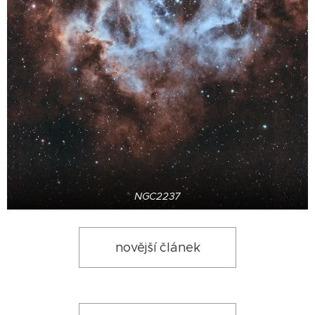
NGC2237
novější článek