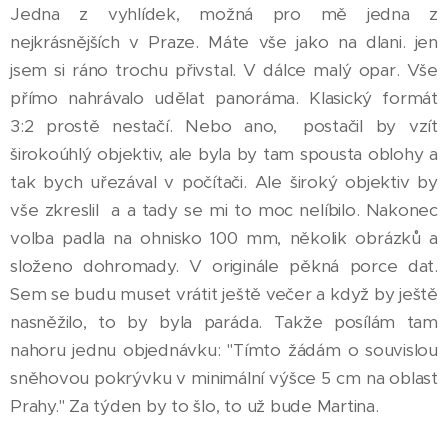
Jedna z vyhlídek, možná pro mě jedna z
nejkrásnějších v Praze. Máte vše jako na dlani. jen
jsem si ráno trochu přivstal. V dálce malý opar. Vše
přímo nahrávalo udělat panoráma. Klasický formát
3:2 prostě nestačí. Nebo ano, postačil by vzít
širokoúhlý objektiv, ale byla by tam spousta oblohy a
tak bych uřezával v počítači. Ale široký objektiv by
vše zkreslil a a tady se mi to moc nelíbilo. Nakonec
volba padla na ohnisko 100 mm, několik obrázků a
složeno dohromady. V originále pěkná porce dat.
Sem se budu muset vrátit ještě večer a když by ještě
nasněžilo, to by byla paráda. Takže posílám tam
nahoru jednu objednávku: "Tímto žádám o souvislou
sněhovou pokrývku v minimální výšce 5 cm na oblast
Prahy." Za týden by to šlo, to už bude Martina.