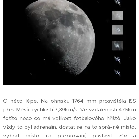
O něco lépe. Na ohnisku 1764 mm prosvištěla ISS
přes Měsíc rychlostí 7,39km/s. Ve vzdálenosti 475km
fotíte něco co má velikost fotbalového hřiště. Jako
vždy to byl adrenalin, dostat se na to správné místo,
vybrat místo na pozorování, postavit vše a