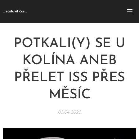
... zastavit čas ...
POTKALI(Y) SE U
KOLÍNA ANEB
PŘELET ISS PŘES
MĚSÍC
03.04.2020