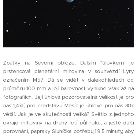
Zpátky na Severní obloze. Dalším "úlovkem" je
prstencová planetární mlhovina v souhvězdí Lyry
označením M57. Dá se vidět v dalekohledech od
průměru 100 mm a její barevnost vynikne však až na
fotografiích. Její úhlová pozorovatelná velikost je pro
nás 1,4´x1´, pro představu Měsíc je úhlově pro nás 30x
větší. Jak je ve skutečnosti veliká? Světlo z jednoho
okraje mlhoviny na druhý letí půl roku, a ještě další
porovnání, paprsky Sluníčka potřebují 9,5 minuty, aby