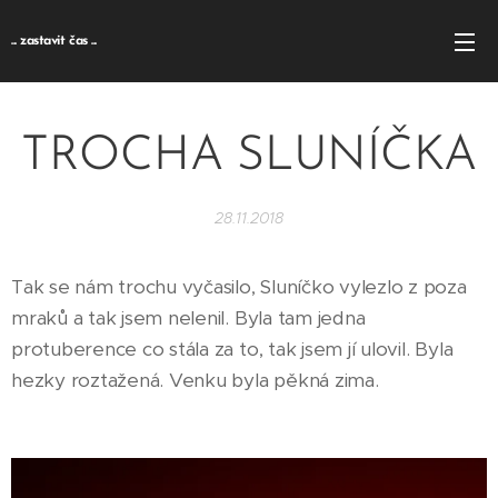
... zastavit čas ...
TROCHA SLUNÍČKA
28.11.2018
Tak se nám trochu vyčasilo, Sluníčko vylezlo z poza
mraků a tak jsem nelenil. Byla tam jedna
protuberence co stála za to, tak jsem jí ulovil. Byla
hezky roztažená. Venku byla pěkná zima.