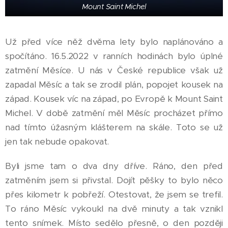
Mount Saint Michel
Už před více něž dvěma lety bylo naplánováno a
spočítáno. 16.5.2022 v ranních hodinách bylo úplné
zatmění Měsíce. U nás v České republice však už
zapadal Měsíc a tak se zrodil plán, popojet kousek na
západ. Kousek víc na západ, po Evropě k Mount Saint
Michel. V době zatmění měl Měsíc procházet přímo
nad tímto úžasným klášterem na skále. Toto se už
jen tak nebude opakovat.
Byli jsme tam o dva dny dříve. Ráno, den před
zatměním jsem si přivstal. Dojít pěšky to bylo něco
přes kilometr k pobřeží. Otestovat, že jsem se trefil.
To ráno Měsíc vykoukl na dvě minuty a tak vznikl
tento snímek. Místo sedělo přesně, o den později