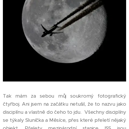
Tak mám za sebou můj soukromý fotografický
čtyřboj. Ani jsem na začátku netušil, že to nazvu jako
disciplínu a vlastně do čeho to jdu. Všechny disciplíny
se týkaly Sluníčka a Měsíce, přes které přeletí nějaký
objekt. Přelety mezinárodní stanice ISS jsou