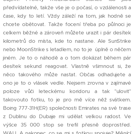
předvídatelné, takže vše je o počasí, o vzdálenosti a
čase, kdy to letí. Vždy záleží na tom, jak hodně se
chcete obětovat. Takže focení třeba po půlnoci je
celkem běžné a zároveň můžete urazit i pár desítek
kilometrů do místa, kde to nastane. Ale SunStrike
nebo MoonStrike s letadlem, no to je úplně o něčem
jiném. Je to o náhodě a o tom dokázat během pár
desítek sekund reagovat. Vlastně všimnout si, že
něco takového může nastat. Občas odhadujete a
ono je to o vlásek vedle. Nejsem zrovna v zajímavé
poloze vůči leteckému koridoru a tak "ulovit"
takovouto fotku, to je pro mě více něž svátkem.
Boing 777-31H(ER) společnosti Emirates na své trase
z Dublinu do Dubaje mi udělat velkou radost. Ve
výšce 35 000 stop se trefil přesně doprostřed.
WAU. A nakonec, co se mi s fotkou spojuje? Měnící