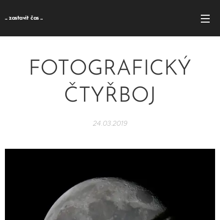
... zastavit čas ...
FOTOGRAFICKÝ
ČTYŘBOJ
24.03.2019