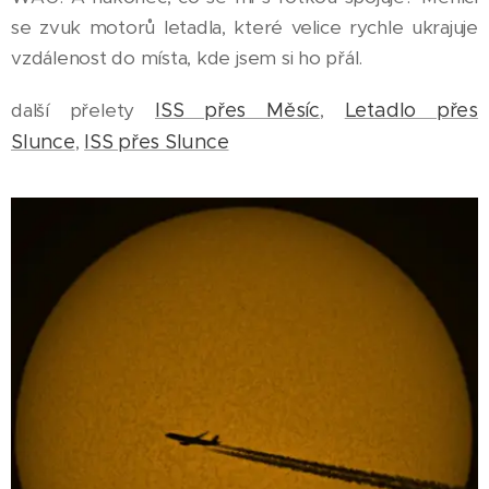
se zvuk motorů letadla, které velice rychle ukrajuje
vzdálenost do místa, kde jsem si ho přál.
další přelety
ISS přes Měsíc
,
Letadlo přes
Slunce
,
ISS přes Slunce