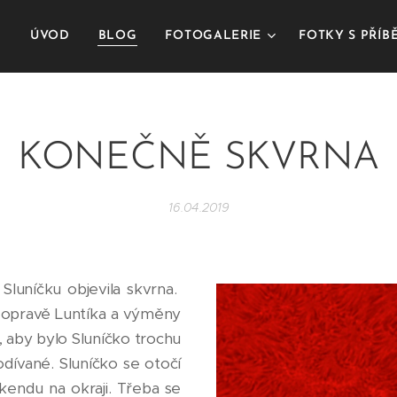
ÚVOD
BLOG
FOTOGALERIE
FOTKY S PŘÍ
KONEČNĚ SKVRNA
16.04.2019
luníčku objevila skvrna.
 opravě Luntíka a výměny
n, aby bylo Sluníčko trochu
odívané. Sluníčko se otočí
kendu na okraji. Třeba se