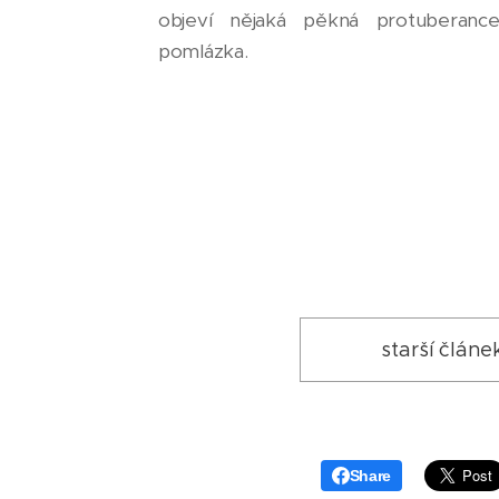
objeví nějaká pěkná protuberanc
pomlázka.
starší článe
Share