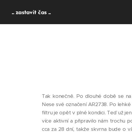
... zastavit čas ...
Tak konečně. Po dlouhé době se na S
Nese své označení AR2738. Po lehké
filtru je opět v plné kondici. Teď už je
více aktivní a připravilo nám trochu p
cca za 28 dní, takže skvrna bude o ví