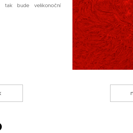
e tak bude velikonoční
k
n