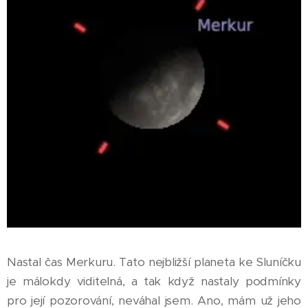
Nastal čas Merkuru. Tato nejbližší planeta ke Sluníčku
je málokdy viditelná, a tak když nastaly podmínky
pro její pozorování, neváhal jsem. Ano, mám už jeho