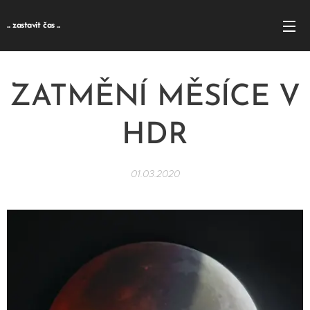
... zastavit čas ...
ZATMĚNÍ MĚSÍCE V
HDR
01.03.2020