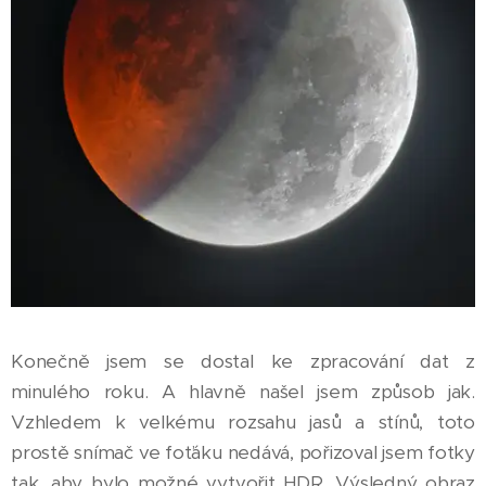
Konečně jsem se dostal ke zpracování dat z
minulého roku. A hlavně našel jsem způsob jak.
Vzhledem k velkému rozsahu jasů a stínů, toto
prostě snímač ve foťáku nedává, pořizoval jsem fotky
tak, aby bylo možné vytvořit HDR. Výsledný obraz