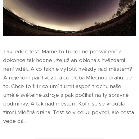
Tak jeden test. Máme to tu hodně přesvícené a
dokonce tak hodně , že už ani obloha s hvězdami
není vidět. A co takhle vyfotit hvězdy nad městem?
A nejenom pár hvězd, a co třeba Mléčnou dráhu. Je
to. Chce to filtr co umí tlumit aspoň trochu naše
umělé světelné zdroje a pak počíhat na ty správné
podmínky. A tak nad městem Kolín se se kroutila
zimní Mléčná dráha. Test se v celku povedl, ale cesta
vede dál.