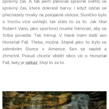
správný čas. A tak jsem plánoval správné světlo ve
správný čas, které dokreslí barvy. I když občas se
přecházely mraky na polojasné obloze, Sluníčko bylo
o trochu více ostřejší, tak stálo to za to. Jak říkal
Robert Vano, jako sportovci musíte trénovat, aby se
fotka povedla. Tak trénuji. V hlavě mám další sen
Horsetail Fall. Třeba, možná. Stejně jako to bylo se
zatměním Slunce v Americe. Sen se naplnil a
zhmotnil. Pokud chcete vědět něco víc o Horsetail
Fall, tady je
odkaz
. Stojí to za to.