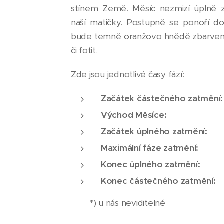
stínem Země. Měsíc nezmizí úplně z
naší matičky. Postupně se ponoří do 
bude temně oranžovo hnědě zbarven.
či fotit.
Zde jsou jednotlivé časy fází:
Začátek částečného zatmě
Východ Měsíce:
Začátek úplného zatmění
Maximální fáze zatmění
Konec úplného zatmění
Konec částečného zatmě
*) u nás neviditelné