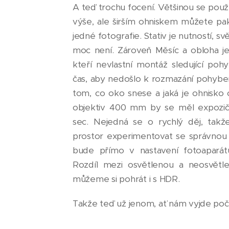
A teď trochu focení. Většinou se použ
výše, ale širším ohniskem můžete pak
jedné fotografie. Stativ je nutností, s
moc není. Zároveň Měsíc a obloha je
kteří nevlastní montáž sledující pohy
čas, aby nedošlo k rozmazání pohybem
tom, co oko snese a jaká je ohnisko 
objektiv 400 mm by se měl expozič
sec. Nejedná se o rychlý děj, tak
prostor experimentovat se správnou e
bude přímo v nastavení fotoaparát
Rozdíl mezi osvětlenou a neosvětlen
můžeme si pohrát i s HDR.
Takže teď už jenom, ať nám vyjde poč