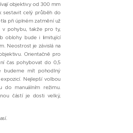
ívají objektivy od 300 mm
 sestavit celý průběh do
větla při úplném zatmění už
 v pohybu, takže pro ty,
b oblohy bude i limitující
. Neostrost je závislá na
objektivu. Orientačně pro
ní čas pohybovat do 0,5
že budeme mít pohodlný
xpozicí. Nejlepší volbou
u do manuálním režimu.
ou částí je dosti velký,
así.