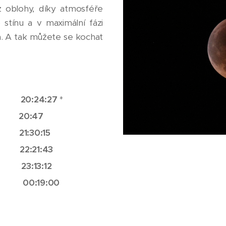
 oblohy, díky atmosféře
stínu a v maximální fázi
 A tak můžete se kochat
ní: 20:24:27
*
 20:47
: 21:30:15
: 22:21:43
: 23:13:12
ní: 00:19:00