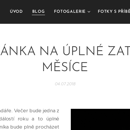
ÚVOD
BLOG
FOTOGALERIE
FOTKY S PŘÍ
ÁNKA NA ÚPLNÉ ZA
MĚSÍCE
04.07.2018
endáře. Večer bude jedna z
dálostí roku a to úplné
níka bude plně procházet